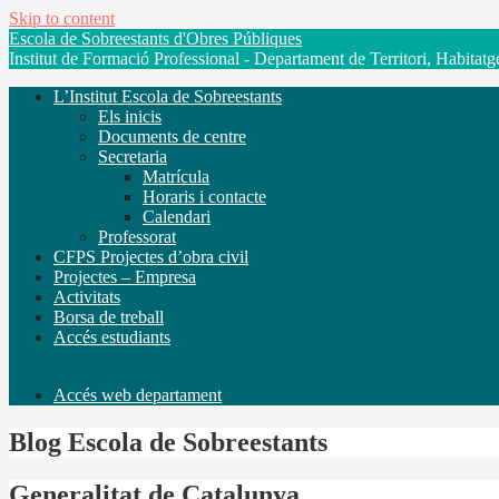
Skip to content
Escola de Sobreestants d'Obres Públiques
Institut de Formació Professional - Departament de Territori, Habitatg
L’Institut Escola de Sobreestants
Els inicis
Documents de centre
Secretaria
Matrícula
Horaris i contacte
Calendari
Professorat
CFPS Projectes d’obra civil
Projectes – Empresa
Activitats
Borsa de treball
Accés estudiants
Accés web departament
Blog Escola de Sobreestants
Generalitat de Catalunya