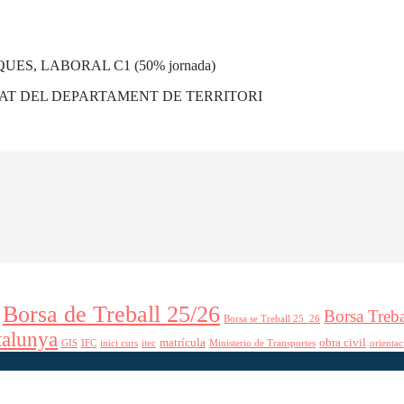
ES, LABORAL C1 (50% jornada)
AT DEL DEPARTAMENT DE TERRITORI
Borsa de Treball 25/26
Borsa Treb
Borsa se Treball 25_26
talunya
matrícula
obra civil
GIS
IFC
inici curs
itec
Ministerio de Transportes
orientac