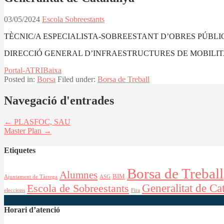
03/05/2024
Escola Sobreestants
TÈCNIC/A ESPECIALISTA-SOBREESTANT D’OBRES PÚBLIQU
DIRECCIÓ GENERAL D’INFRAESTRUCTURES DE MOBILIT
Portal-ATRI
Baixa
Posted in:
Borsa
Filed under:
Borsa de Treball
Navegació d'entrades
← PLASFOC, SAU
Master Plan →
Etiquetes
Borsa de Treball
Alumnes
BIM
Ajuntament de Tàrrega
ASG
Generalitat de Ca
Escola de Sobreestants
eleccions
Fira
Horari d’atenció