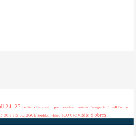
all 24_25
caatlleida ConstrueixT premi escolasobreestants
Cartografia
Consell Escolar
visita d'obres
SORIGUÉ
TCQ
ió
QGIS
SIG
Sortides i visites
UPC